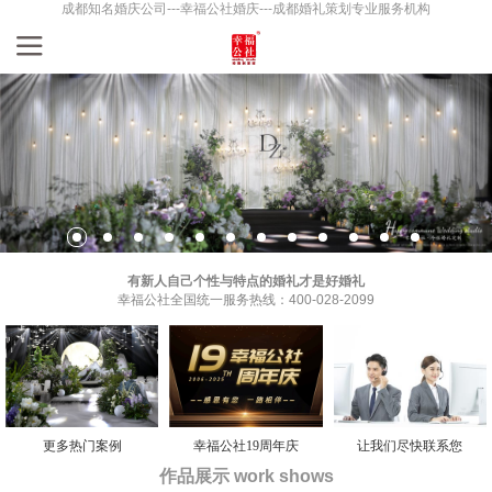
成都知名婚庆公司---幸福公社婚庆---成都婚礼策划专业服务机构
有新人自己个性与特点的婚礼才是好婚礼
幸福公社全国统一服务热线：400-028-2099
更多热门案例
幸福公社19周年庆
让我们尽快联系您
作品展示 work shows