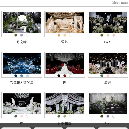
More cases
月之缘
爱慕
L&Y
你是我闪耀的星
玫
星诺
蝶
有幸相遇
DZ