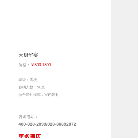
天厨华宴
价格：
￥800-1800
星级：酒楼
容纳人数：50桌
适合婚礼模式：室内婚礼
咨询电话：
400-028-2099/028-86692872
更多酒店