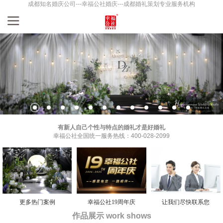
成都知名婚庆公司---幸福公社婚庆---成都婚礼策划专业服务机构
有新人自己个性与特点的婚礼才是好婚礼
幸福公社全国统一服务热线：400-028-2099
更多热门案例
幸福公社19周年庆
让我们尽快联系您
作品展示 work shows