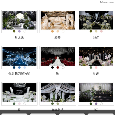
More cases
月之缘
爱慕
L&Y
你是我闪耀的星
玫
星诺
蝶
有幸相遇
DZ