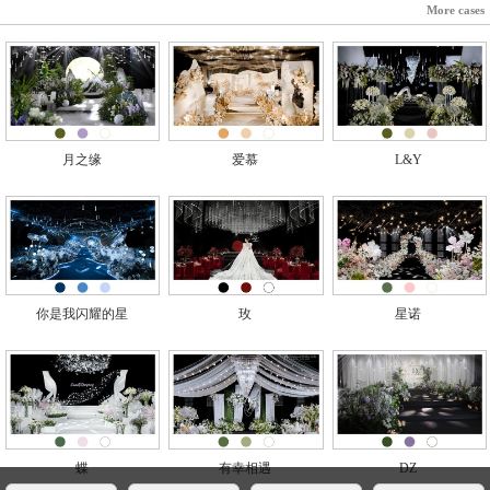
More cases
月之缘
爱慕
L&Y
你是我闪耀的星
玫
星诺
蝶
有幸相遇
DZ