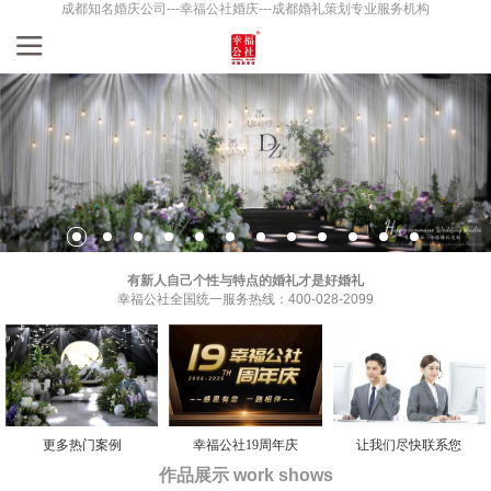
成都知名婚庆公司---幸福公社婚庆---成都婚礼策划专业服务机构
有新人自己个性与特点的婚礼才是好婚礼
幸福公社全国统一服务热线：400-028-2099
更多热门案例
幸福公社19周年庆
让我们尽快联系您
作品展示 work shows