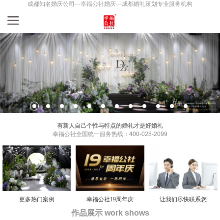
成都知名婚庆公司---幸福公社婚庆---成都婚礼策划专业服务机构
有新人自己个性与特点的婚礼才是好婚礼
幸福公社全国统一服务热线：400-028-2099
更多热门案例
幸福公社19周年庆
让我们尽快联系您
作品展示 work shows