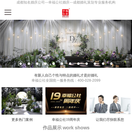
成都知名婚庆公司---幸福公社婚庆---成都婚礼策划专业服务机构
有新人自己个性与特点的婚礼才是好婚礼
幸福公社全国统一服务热线：400-028-2099
更多热门案例
幸福公社19周年庆
让我们尽快联系您
作品展示 work shows