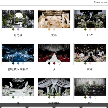
More cases
月之缘
爱慕
L&Y
你是我闪耀的星
玫
星诺
蝶
有幸相遇
DZ