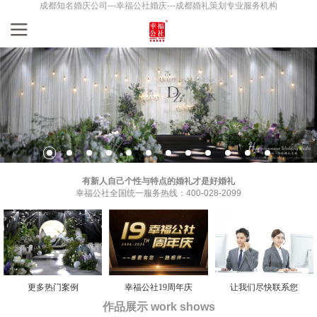
成都知名婚庆公司---幸福公社婚庆---成都婚礼策划专业服务机构
有新人自己个性与特点的婚礼才是好婚礼
幸福公社全国统一服务热线：400-028-2099
更多热门案例
幸福公社19周年庆
让我们尽快联系您
作品展示 work shows