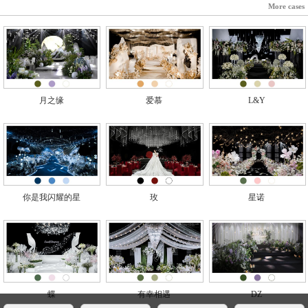
More cases
月之缘
爱慕
L&Y
你是我闪耀的星
玫
星诺
蝶
有幸相遇
DZ