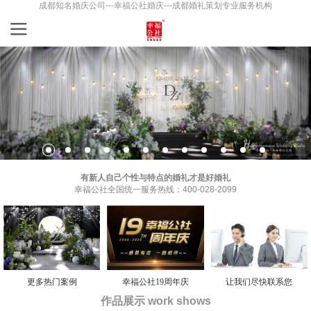
成都知名婚庆公司---幸福公社婚庆---成都婚礼策划专业服务机构
有新人自己个性与特点的婚礼才是好婚礼
幸福公社全国统一服务热线：400-028-2099
更多热门案例
幸福公社19周年庆
让我们尽快联系您
作品展示 work shows