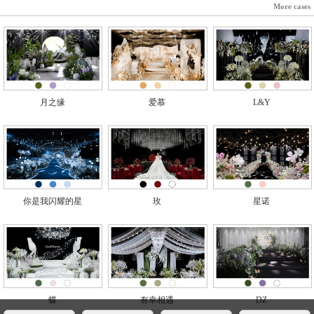
More cases
月之缘
爱慕
L&Y
你是我闪耀的星
玫
星诺
蝶
有幸相遇
DZ