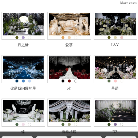
More cases
月之缘
爱慕
L&Y
你是我闪耀的星
玫
星诺
蝶
有幸相遇
DZ