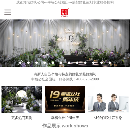
成都知名婚庆公司---幸福公社婚庆---成都婚礼策划专业服务机构
有新人自己个性与特点的婚礼才是好婚礼
幸福公社全国统一服务热线：400-028-2099
更多热门案例
幸福公社19周年庆
让我们尽快联系您
作品展示 work shows