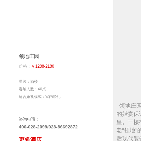
领地庄园
价格：
￥1288-2180
星级：酒楼
容纳人数：40桌
适合婚礼模式：室内婚礼
领地庄
的婚宴保
咨询电话：
皇。三楼
400-028-2099/028-86692872
老"领地
后现代装
更多酒店