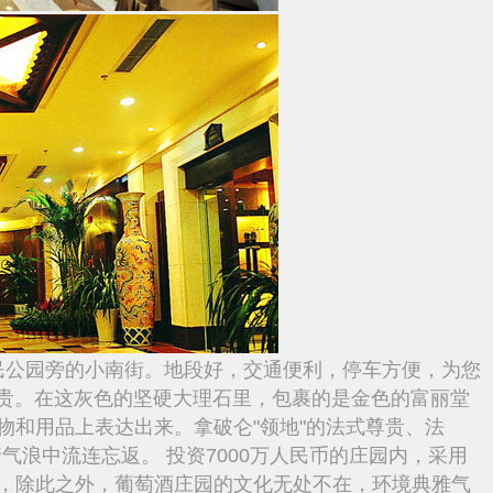
民公园旁的小南街。地段好，交通便利，停车方便，为您
尊贵。在这灰色的坚硬大理石里，包裹的是金色的富丽堂
物和用品上表达出来。拿破仑"领地"的法式尊贵、法
气浪中流连忘返。 投资7000万人民币的庄园内，采用
，除此之外，葡萄酒庄园的文化无处不在，环境典雅气