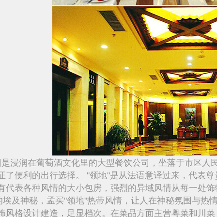
园是浸润在葡萄酒文化里的大型餐饮公司，坐落于市区人
证了便利的出行选择。 "领地"是从法语意译过来，代表
有代表各种风情的大小包房，强烈的异域风情从每一处饰
"的埃及神秘，孟买"领地"热带风情，让人在神秘氛围与热情
饰风格设计建造，足显档次。在菜品方面主营粤菜和川菜