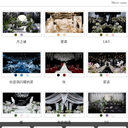
More cases
月之缘
爱慕
L&Y
你是我闪耀的星
玫
星诺
蝶
有幸相遇
DZ