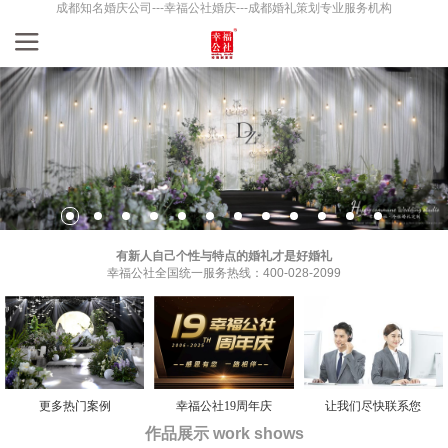
成都知名婚庆公司---幸福公社婚庆---成都婚礼策划专业服务机构
有新人自己个性与特点的婚礼才是好婚礼
幸福公社全国统一服务热线：400-028-2099
更多热门案例
幸福公社19周年庆
让我们尽快联系您
作品展示 work shows