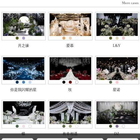
More cases
月之缘
爱慕
L&Y
你是我闪耀的星
玫
星诺
蝶
有幸相遇
DZ