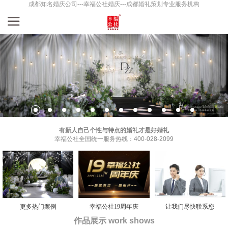
成都知名婚庆公司---幸福公社婚庆---成都婚礼策划专业服务机构
有新人自己个性与特点的婚礼才是好婚礼
幸福公社全国统一服务热线：400-028-2099
更多热门案例
幸福公社19周年庆
让我们尽快联系您
作品展示 work shows