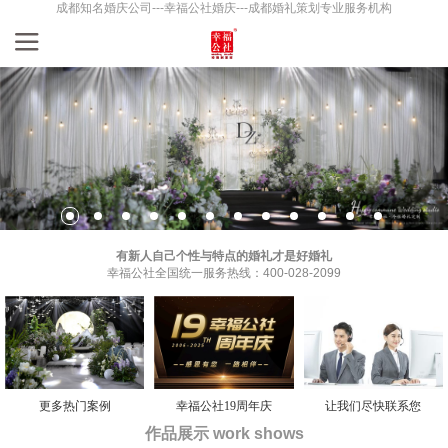
成都知名婚庆公司---幸福公社婚庆---成都婚礼策划专业服务机构
有新人自己个性与特点的婚礼才是好婚礼
幸福公社全国统一服务热线：400-028-2099
更多热门案例
幸福公社19周年庆
让我们尽快联系您
作品展示 work shows