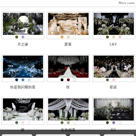
More cases
月之缘
爱慕
L&Y
你是我闪耀的星
玫
星诺
蝶
有幸相遇
DZ