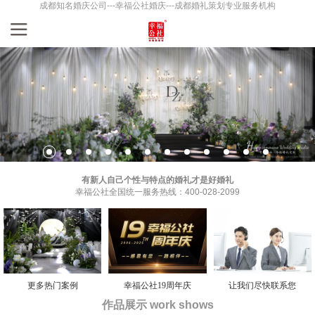
成都知名婚庆公司---幸福公社婚庆---成都婚礼策划专业服务机构
有新人自己个性与特点的婚礼才是好婚礼
幸福公社全国统一服务热线：400-028-2099
更多热门案例
幸福公社19周年庆
让我们尽快联系您
作品展示 work shows