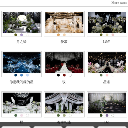
More cases
月之缘
爱慕
L&Y
你是我闪耀的星
玫
星诺
蝶
有幸相遇
DZ