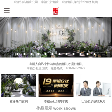
成都知名婚庆公司---幸福公社婚庆---成都婚礼策划专业服务机构
有新人自己个性与特点的婚礼才是好婚礼
幸福公社全国统一服务热线：400-028-2099
更多热门案例
幸福公社19周年庆
让我们尽快联系您
作品展示 work shows