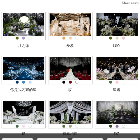
More cases
月之缘
爱慕
L&Y
你是我闪耀的星
玫
星诺
蝶
有幸相遇
DZ