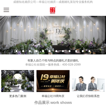
成都知名婚庆公司---幸福公社婚庆---成都婚礼策划专业服务机构
有新人自己个性与特点的婚礼才是好婚礼
幸福公社全国统一服务热线：400-028-2099
更多热门案例
幸福公社19周年庆
让我们尽快联系您
作品展示 work shows