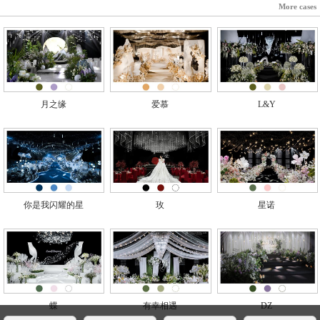
More cases
月之缘
爱慕
L&Y
你是我闪耀的星
玫
星诺
蝶
有幸相遇
DZ