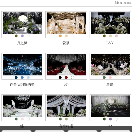
More cases
月之缘
爱慕
L&Y
你是我闪耀的星
玫
星诺
蝶
有幸相遇
DZ