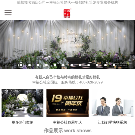
成都知名婚庆公司---幸福公社婚庆---成都婚礼策划专业服务机构
有新人自己个性与特点的婚礼才是好婚礼
幸福公社全国统一服务热线：400-028-2099
更多热门案例
幸福公社19周年庆
让我们尽快联系您
作品展示 work shows