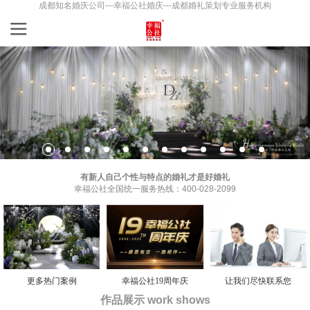
成都知名婚庆公司---幸福公社婚庆---成都婚礼策划专业服务机构
有新人自己个性与特点的婚礼才是好婚礼
幸福公社全国统一服务热线：400-028-2099
更多热门案例
幸福公社19周年庆
让我们尽快联系您
作品展示 work shows