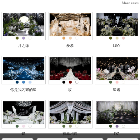
More cases
月之缘
爱慕
L&Y
你是我闪耀的星
玫
星诺
蝶
有幸相遇
DZ