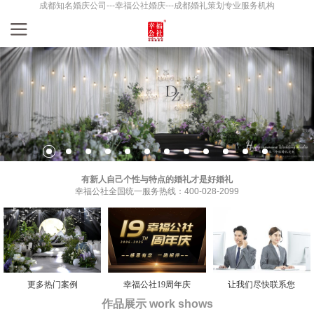
成都知名婚庆公司---幸福公社婚庆---成都婚礼策划专业服务机构
有新人自己个性与特点的婚礼才是好婚礼
幸福公社全国统一服务热线：400-028-2099
更多热门案例
幸福公社19周年庆
让我们尽快联系您
作品展示 work shows