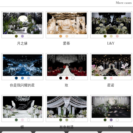
More cases
月之缘
爱慕
L&Y
你是我闪耀的星
玫
星诺
蝶
有幸相遇
DZ