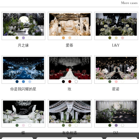
More cases
月之缘
爱慕
L&Y
你是我闪耀的星
玫
星诺
蝶
有幸相遇
DZ