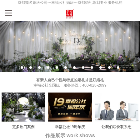
成都知名婚庆公司---幸福公社婚庆---成都婚礼策划专业服务机构
有新人自己个性与特点的婚礼才是好婚礼
幸福公社全国统一服务热线：400-028-2099
更多热门案例
幸福公社19周年庆
让我们尽快联系您
作品展示 work shows