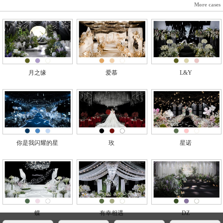
More cases
月之缘
爱慕
L&Y
你是我闪耀的星
玫
星诺
蝶
有幸相遇
DZ