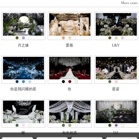
More cases
月之缘
爱慕
L&Y
你是我闪耀的星
玫
星诺
蝶
有幸相遇
DZ