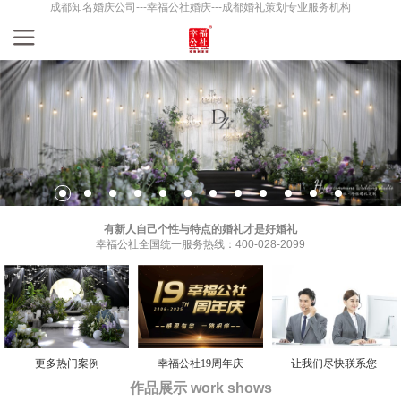
成都知名婚庆公司---幸福公社婚庆---成都婚礼策划专业服务机构
有新人自己个性与特点的婚礼才是好婚礼
幸福公社全国统一服务热线：400-028-2099
更多热门案例
幸福公社19周年庆
让我们尽快联系您
作品展示 work shows