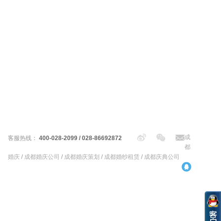
成
客服热线：
400-028-2099 / 028-86692872
都
婚庆
/
成都婚庆公司
/
成都婚庆策划
/
成都婚纱租赁
/
成都庆典公司