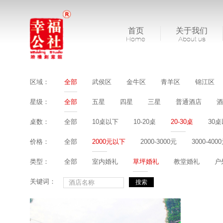
首页
关于我们
Home
About us
区域：
全部
武侯区
金牛区
青羊区
锦江区
星级：
全部
五星
四星
三星
普通酒店
酒
桌数：
全部
10桌以下
10-20桌
20-30桌
30
价格：
全部
2000元以下
2000-3000元
3000-400
类型：
全部
室内婚礼
草坪婚礼
教堂婚礼
户
关键词：