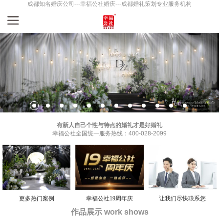
成都知名婚庆公司---幸福公社婚庆---成都婚礼策划专业服务机构
有新人自己个性与特点的婚礼才是好婚礼
幸福公社全国统一服务热线：400-028-2099
更多热门案例
幸福公社19周年庆
让我们尽快联系您
作品展示 work shows