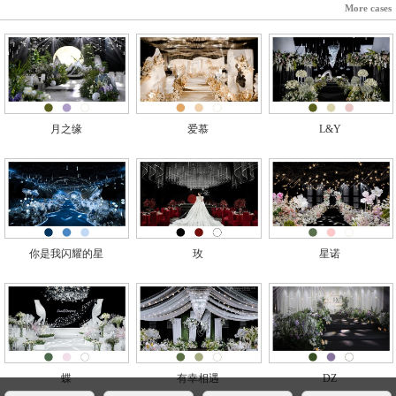
More cases
月之缘
爱慕
L&Y
你是我闪耀的星
玫
星诺
蝶
有幸相遇
DZ