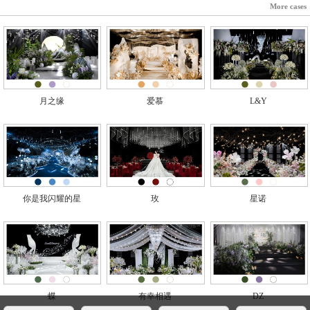
More cases
月之缘
爱慕
L&Y
你是我闪耀的星
玫
星诺
蝶
有幸相遇
DZ