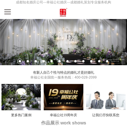
成都知名婚庆公司---幸福公社婚庆---成都婚礼策划专业服务机构
有新人自己个性与特点的婚礼才是好婚礼
幸福公社全国统一服务热线：400-028-2099
更多热门案例
幸福公社19周年庆
让我们尽快联系您
作品展示 work shows