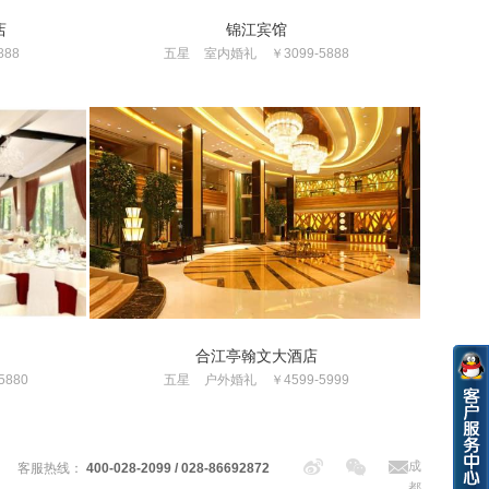
店
锦江宾馆
888
五星
室内婚礼
￥3099-5888
合江亭翰文大酒店
5880
五星
户外婚礼
￥4599-5999
成
客服热线：
400-028-2099 / 028-86692872
都