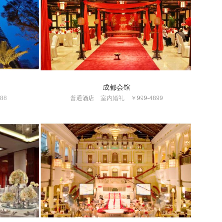
成都会馆
88
普通酒店
室内婚礼
￥999-4899