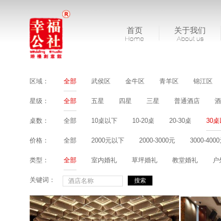
首页
关于我们
Home
About us
区域：
全部
武侯区
金牛区
青羊区
锦江区
星级：
全部
五星
四星
三星
普通酒店
酒
桌数：
全部
10桌以下
10-20桌
20-30桌
30
价格：
全部
2000元以下
2000-3000元
3000-400
类型：
全部
室内婚礼
草坪婚礼
教堂婚礼
户
关键词：