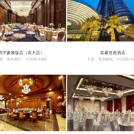
明宇豪雅饭店（东大店）
富豪首座酒店
星
室内婚礼
￥2688-4388
五星
室内婚礼
￥3288-42