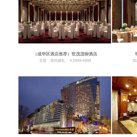
（成华区酒店推荐）世茂茂御酒店
五星
室内婚礼
￥2999-4999
四