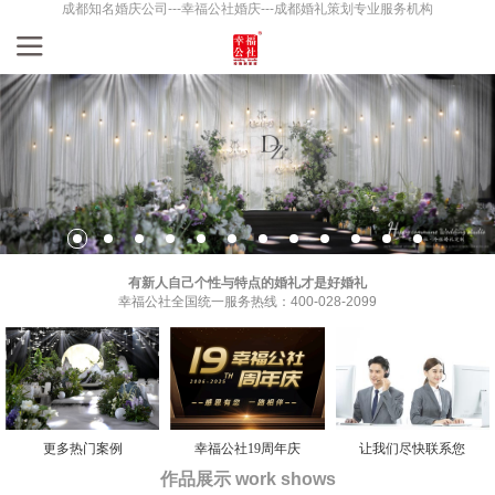
成都知名婚庆公司---幸福公社婚庆---成都婚礼策划专业服务机构
有新人自己个性与特点的婚礼才是好婚礼
幸福公社全国统一服务热线：400-028-2099
更多热门案例
幸福公社19周年庆
让我们尽快联系您
作品展示 work shows