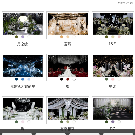
More cases
月之缘
爱慕
L&Y
你是我闪耀的星
玫
星诺
蝶
有幸相遇
DZ