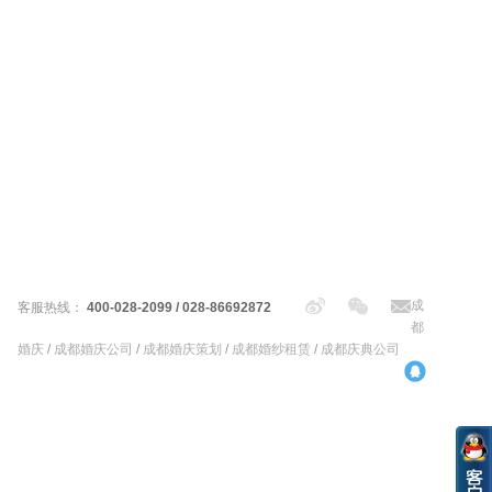
成
客服热线：
400-028-2099 / 028-86692872
都
婚庆
/
成都婚庆公司
/
成都婚庆策划
/
成都婚纱租赁
/
成都庆典公司