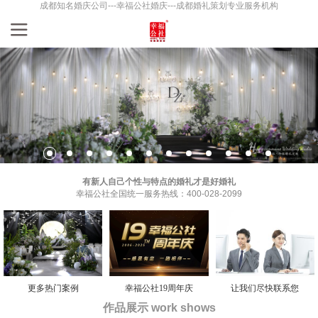
成都知名婚庆公司---幸福公社婚庆---成都婚礼策划专业服务机构
有新人自己个性与特点的婚礼才是好婚礼
幸福公社全国统一服务热线：400-028-2099
更多热门案例
幸福公社19周年庆
让我们尽快联系您
作品展示 work shows