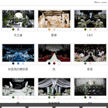
More cases
月之缘
爱慕
L&Y
你是我闪耀的星
玫
星诺
蝶
有幸相遇
DZ