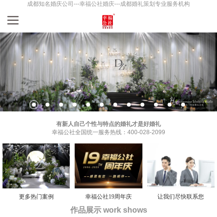
成都知名婚庆公司---幸福公社婚庆---成都婚礼策划专业服务机构
有新人自己个性与特点的婚礼才是好婚礼
幸福公社全国统一服务热线：400-028-2099
更多热门案例
幸福公社19周年庆
让我们尽快联系您
作品展示 work shows