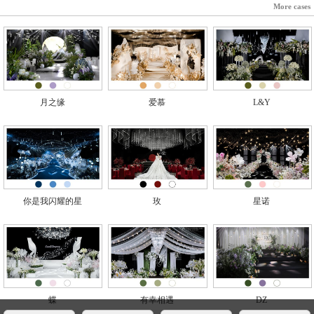
More cases
月之缘
爱慕
L&Y
你是我闪耀的星
玫
星诺
蝶
有幸相遇
DZ