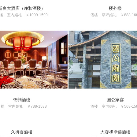
新良大酒店（净和酒楼）
楼外楼
楼
室内婚礼
￥1099-1599
酒楼
草坪婚礼
￥888-16
锦韵酒楼
国公家宴
酒楼
室内婚礼
￥788-1588
酒楼
室内婚礼
￥568-15
大蓉和卓锦酒楼