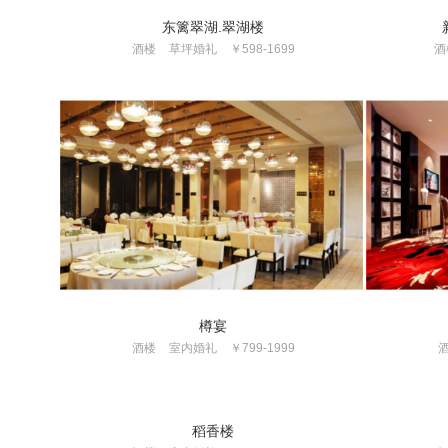
东篱翠湖.翠湖楼
酒楼
草坪婚礼
￥598-1699
酒
樽宴
酒楼
室内婚礼
￥799-1999