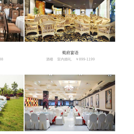
蜀府宴语
88
酒楼
室内婚礼
￥899-1199