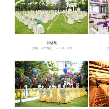
蓉舒苑
酒楼
草坪婚礼
￥888-1799