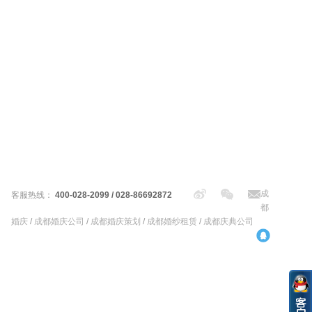
成
客服热线：
400-028-2099 / 028-86692872
都
婚庆
/
成都婚庆公司
/
成都婚庆策划
/
成都婚纱租赁
/
成都庆典公司