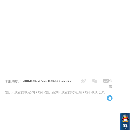
成
客服热线：
400-028-2099 / 028-86692872
都
婚庆
/
成都婚庆公司
/
成都婚庆策划
/
成都婚纱租赁
/
成都庆典公司