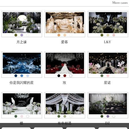
More cases
月之缘
爱慕
L&Y
你是我闪耀的星
玫
星诺
蝶
有幸相遇
DZ