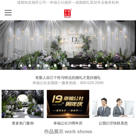
成都知名婚庆公司---幸福公社婚庆---成都婚礼策划专业服务机构
有新人自己个性与特点的婚礼才是好婚礼
幸福公社全国统一服务热线：400-028-2099
更多热门案例
幸福公社19周年庆
让我们尽快联系您
作品展示 work shows