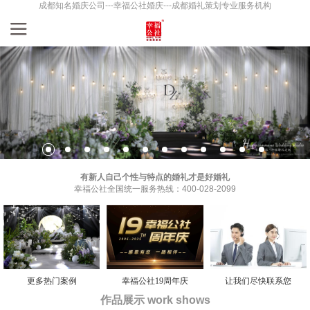
成都知名婚庆公司---幸福公社婚庆---成都婚礼策划专业服务机构
有新人自己个性与特点的婚礼才是好婚礼
幸福公社全国统一服务热线：400-028-2099
更多热门案例
幸福公社19周年庆
让我们尽快联系您
作品展示 work shows