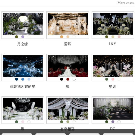
More cases
月之缘
爱慕
L&Y
你是我闪耀的星
玫
星诺
蝶
有幸相遇
DZ