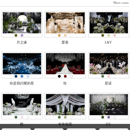
More cases
月之缘
爱慕
L&Y
你是我闪耀的星
玫
星诺
蝶
有幸相遇
DZ