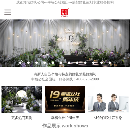
成都知名婚庆公司---幸福公社婚庆---成都婚礼策划专业服务机构
有新人自己个性与特点的婚礼才是好婚礼
幸福公社全国统一服务热线：400-028-2099
更多热门案例
幸福公社19周年庆
让我们尽快联系您
作品展示 work shows