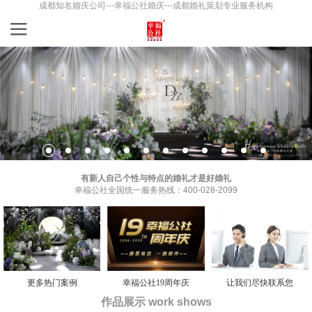
成都知名婚庆公司---幸福公社婚庆---成都婚礼策划专业服务机构
有新人自己个性与特点的婚礼才是好婚礼
幸福公社全国统一服务热线：400-028-2099
更多热门案例
幸福公社19周年庆
让我们尽快联系您
作品展示 work shows