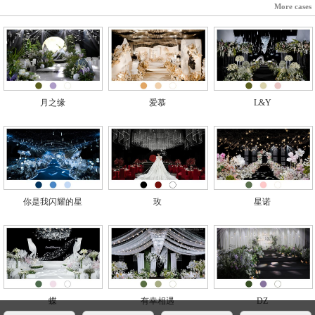
More cases
月之缘
爱慕
L&Y
你是我闪耀的星
玫
星诺
蝶
有幸相遇
DZ