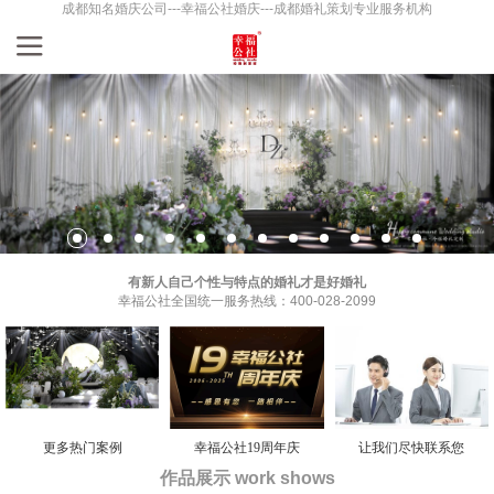
成都知名婚庆公司---幸福公社婚庆---成都婚礼策划专业服务机构
有新人自己个性与特点的婚礼才是好婚礼
幸福公社全国统一服务热线：400-028-2099
更多热门案例
幸福公社19周年庆
让我们尽快联系您
作品展示 work shows