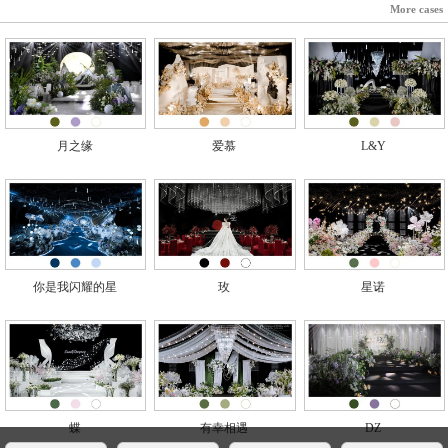
More cases
月之缘
爱慕
L&Y
你是我闪耀的星
玫
星诺
蝶
有幸相遇
DZ