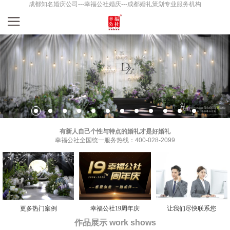
成都知名婚庆公司---幸福公社婚庆---成都婚礼策划专业服务机构
有新人自己个性与特点的婚礼才是好婚礼
幸福公社全国统一服务热线：400-028-2099
更多热门案例
幸福公社19周年庆
让我们尽快联系您
作品展示 work shows