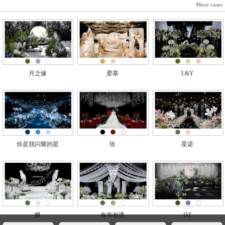
More cases
月之缘
爱慕
L&Y
你是我闪耀的星
玫
星诺
蝶
有幸相遇
DZ