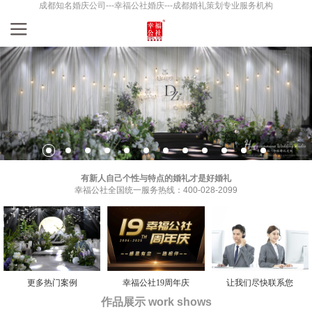
成都知名婚庆公司---幸福公社婚庆---成都婚礼策划专业服务机构
有新人自己个性与特点的婚礼才是好婚礼
幸福公社全国统一服务热线：400-028-2099
更多热门案例
幸福公社19周年庆
让我们尽快联系您
作品展示 work shows