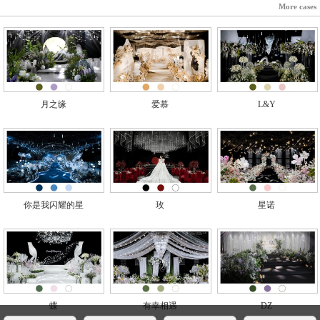
More cases
月之缘
爱慕
L&Y
你是我闪耀的星
玫
星诺
蝶
有幸相遇
DZ