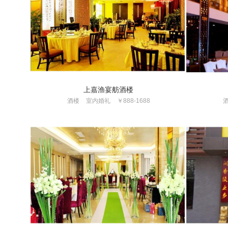
上嘉渔宴舫酒楼
酒楼
室内婚礼
￥888-1688