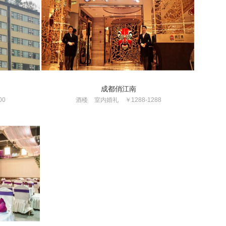
成都俏江南
00
酒楼
室内婚礼
￥1288-1288