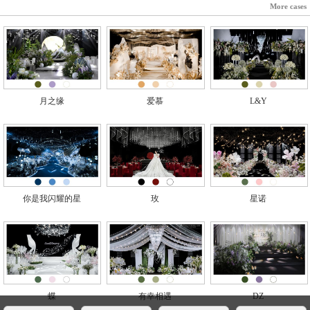
More cases
月之缘
爱慕
L&Y
你是我闪耀的星
玫
星诺
蝶
有幸相遇
DZ