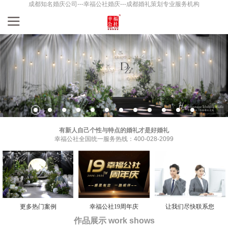
成都知名婚庆公司---幸福公社婚庆---成都婚礼策划专业服务机构
有新人自己个性与特点的婚礼才是好婚礼
幸福公社全国统一服务热线：400-028-2099
更多热门案例
幸福公社19周年庆
让我们尽快联系您
作品展示 work shows