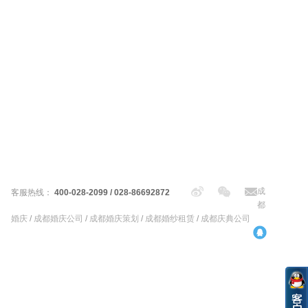
成
客服热线：
400-028-2099 / 028-86692872
都
婚庆
/
成都婚庆公司
/
成都婚庆策划
/
成都婚纱租赁
/
成都庆典公司