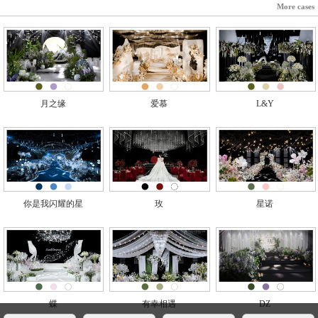
More cases
月之缘
爱慕
L&Y
你是我闪耀的星
玫
星诺
蝶
有幸相遇
DZ