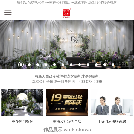
成都知名婚庆公司---幸福公社婚庆---成都婚礼策划专业服务机构
有新人自己个性与特点的婚礼才是好婚礼
幸福公社全国统一服务热线：400-028-2099
更多热门案例
幸福公社19周年庆
让我们尽快联系您
作品展示 work shows