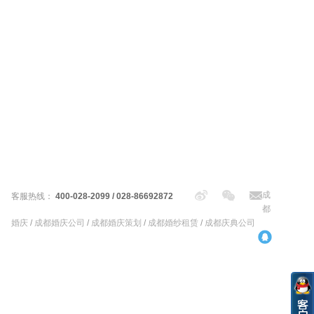
成
客服热线：
400-028-2099 / 028-86692872
都
婚庆
/
成都婚庆公司
/
成都婚庆策划
/
成都婚纱租赁
/
成都庆典公司