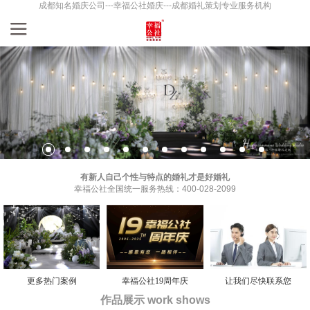
成都知名婚庆公司---幸福公社婚庆---成都婚礼策划专业服务机构
有新人自己个性与特点的婚礼才是好婚礼
幸福公社全国统一服务热线：400-028-2099
更多热门案例
幸福公社19周年庆
让我们尽快联系您
作品展示 work shows