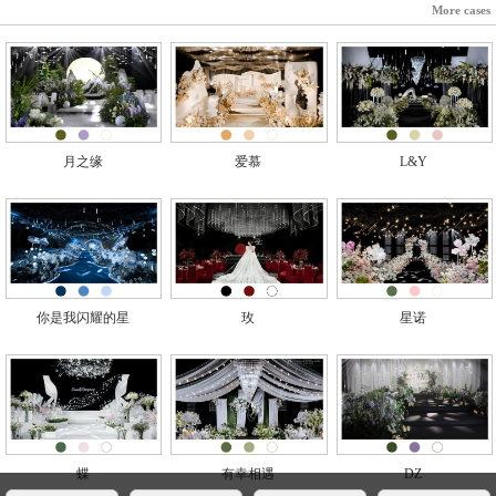
More cases
月之缘
爱慕
L&Y
你是我闪耀的星
玫
星诺
蝶
有幸相遇
DZ