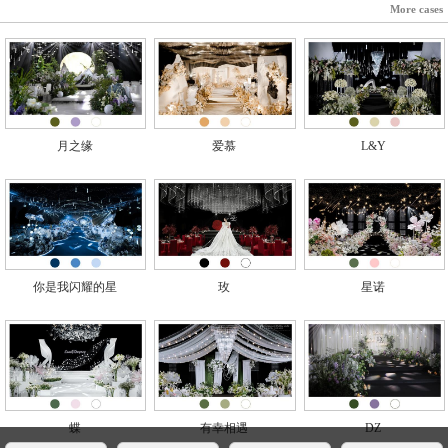
More cases
月之缘
爱慕
L&Y
你是我闪耀的星
玫
星诺
蝶
有幸相遇
DZ