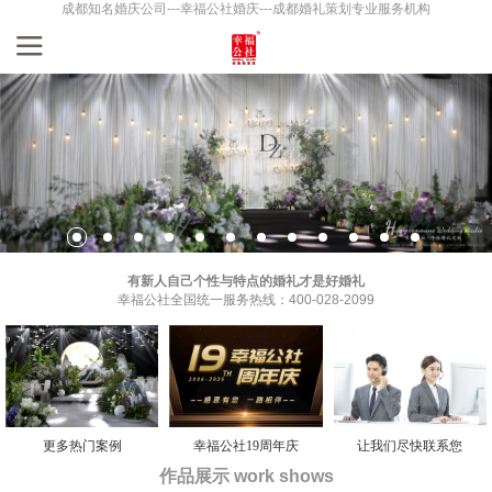
成都知名婚庆公司---幸福公社婚庆---成都婚礼策划专业服务机构
有新人自己个性与特点的婚礼才是好婚礼
幸福公社全国统一服务热线：400-028-2099
更多热门案例
幸福公社19周年庆
让我们尽快联系您
作品展示 work shows