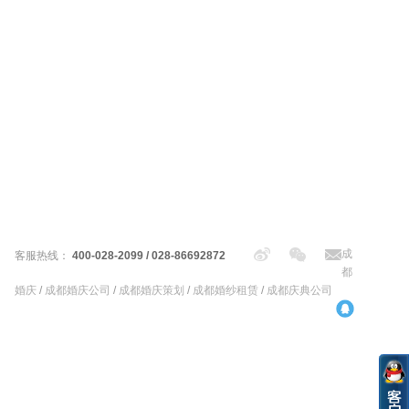
成
客服热线：
400-028-2099 / 028-86692872
都
婚庆
/
成都婚庆公司
/
成都婚庆策划
/
成都婚纱租赁
/
成都庆典公司