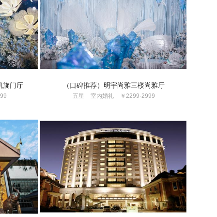
凯旋门厅
（口碑推荐）明宇尚雅三楼尚雅厅
99
五星
室内婚礼
￥2299-2999