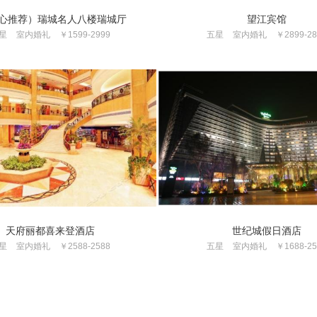
中心推荐）瑞城名人八楼瑞城厅
望江宾馆
星
室内婚礼
￥1599-2999
五星
室内婚礼
￥2899-28
天府丽都喜来登酒店
世纪城假日酒店
星
室内婚礼
￥2588-2588
五星
室内婚礼
￥1688-25