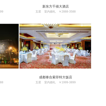
新东方千禧大酒店
99
五星
室内婚礼
￥2888-3588
成都泰合索菲特大饭店
88
五星
室内婚礼
￥1999-3899