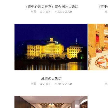
（市中心酒店推荐）泰合国际大饭店
(市
五星
室内婚礼
￥2399-3999
五
城市名人酒店
五星
室内婚礼
￥2999-2999
五