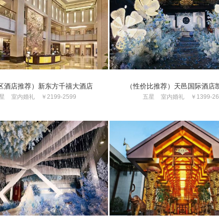
区酒店推荐）新东方千禧大酒店
（性价比推荐）天邑国际酒店
星
室内婚礼
￥2199-2599
五星
室内婚礼
￥1399-26