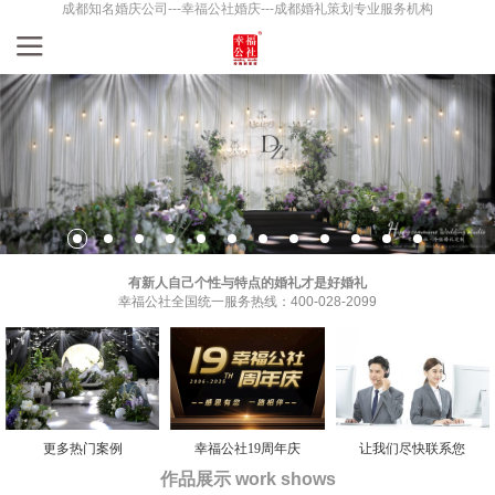
成都知名婚庆公司---幸福公社婚庆---成都婚礼策划专业服务机构
有新人自己个性与特点的婚礼才是好婚礼
幸福公社全国统一服务热线：400-028-2099
更多热门案例
幸福公社19周年庆
让我们尽快联系您
作品展示 work shows