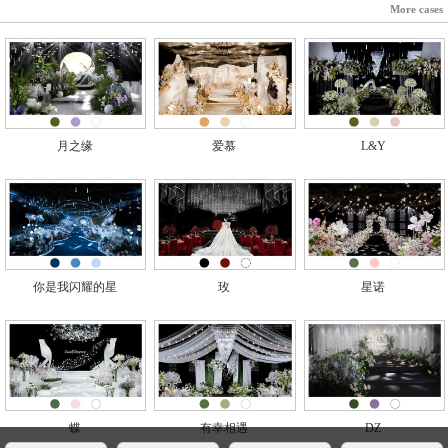
More cases
月之缘
爱慕
L&Y
你是我闪耀的星
玫
星诺
蝶
有幸相遇
DZ